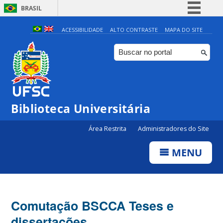
BRASIL
Simplifique!
ACESSIBILIDADE
ALTO CONTRASTE
MAPA DO SITE
Comunica BR
Participe
Acesso à informação
Legislação
Biblioteca Universitária
Canais
Área Restrita
Administradores do Site
MENU
Comutação BSCCA Teses e
dissertações