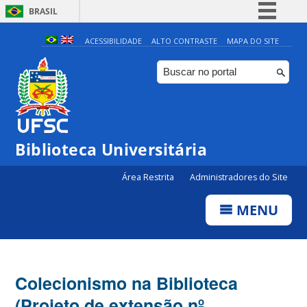
BRASIL
Simplifique!
ACESSIBILIDADE
ALTO CONTRASTE
MAPA DO SITE
Comunica BR
Participe
Acesso à informação
Legislação
Biblioteca Universitária
Canais
Área Restrita
Administradores do Site
MENU
Colecionismo na Biblioteca
(Projeto de extensão nº