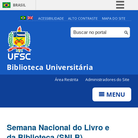
BRASIL
Simplifique!
ACESSIBILIDADE
ALTO CONTRASTE
MAPA DO SITE
Comunica BR
Participe
Acesso à informação
Legislação
Biblioteca Universitária
Canais
Área Restrita
Administradores do Site
MENU
Semana Nacional do Livro e
da Biblioteca (SNLB)