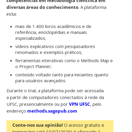
competências em metodologia científica em
diversas áreas do conhecimento
. A plataforma
inclui:
mais de 1.400 livros acadêmicos e de
referência, enciclopédias e manuais
especializados;
vídeos explicativos com pesquisadores
renomados e exemplos práticos;
ferramentas interativas como o Methods Map e
o Project Planner;
conteúdo voltado tanto para iniciantes quanto
para usuários avançados.
Durante o trial, a plataforma pode ser acessada
a partir de computadores conectados à rede da
UFSC, presencialmente ou por
VPN UFSC
, pelo
endereço
methods.sagepub.com
Conte-nos sua opinião!
O acesso gratuito e
temporário (até 10/07/2026) é oferecido à