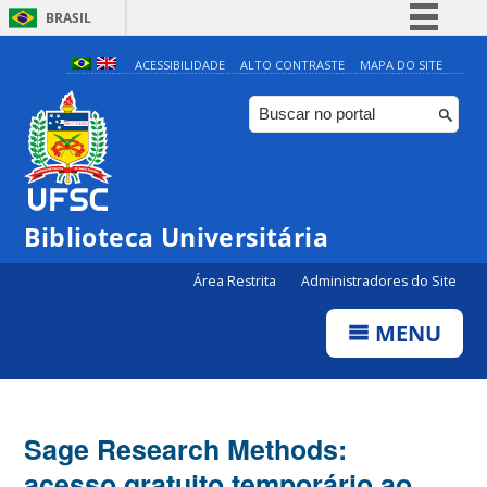
BRASIL
Simplifique!
ACESSIBILIDADE
ALTO CONTRASTE
MAPA DO SITE
Comunica BR
Participe
Acesso à informação
Legislação
Biblioteca Universitária
Canais
Área Restrita
Administradores do Site
MENU
Sage Research Methods:
acesso gratuito temporário ao