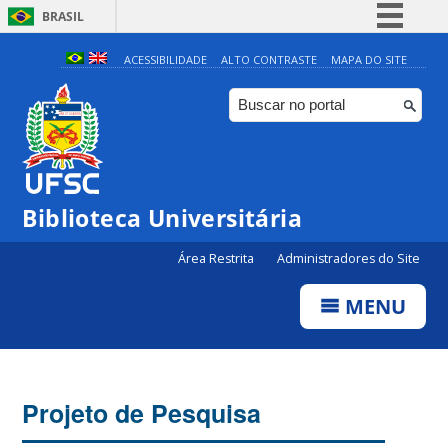
BRASIL
Simplifique!
ACESSIBILIDADE
ALTO CONTRASTE
MAPA DO SITE
Comunica BR
Participe
Acesso à informação
Legislação
Biblioteca Universitária
Canais
Área Restrita
Administradores do Site
MENU
Projeto de Pesquisa