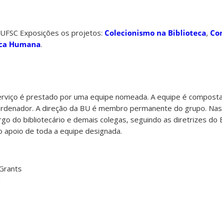
/UFSC Exposições os projetos:
Colecionismo na Biblioteca
,
Co
eca Humana
.
 serviço é prestado por uma equipe nomeada. A equipe é compost
ordenador. A direção da BU é membro permanente do grupo. Nas
argo do bibliotecário e demais colegas, seguindo as diretrizes d
 apoio de toda a equipe designada.
Grants
m