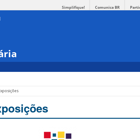
Simplifique!
Comunica BR
Parti
ária
Exposições
posições