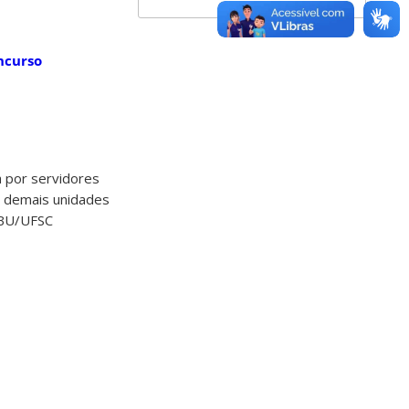
ncurso
a por servidores
 demais unidades
o BU/UFSC