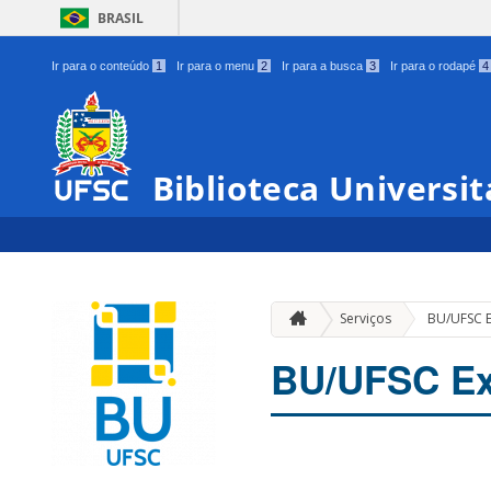
BRASIL
Ir para o conteúdo
1
Ir para o menu
2
Ir para a busca
3
Ir para o rodapé
4
Biblioteca Universit
Serviços
BU/UFSC 
BU/UFSC Ex