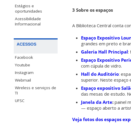
Estágios e
3 Sobre os espaços
oportunidades
Acessibilidade
Informacional
A Biblioteca Central conta c
Espaço Expositivo Lou
grandes em preto e bran
ACESSOS
Galeria Hall Principal
:
Facebook
Espaço Expositivo Peri
Youtube
com cúpula de vidro.
Instagram
Hall do Auditório
: espa
superior. Neste espaço e
Webmail
Espaço expositivo Salã
Wireless e serviços de
TI
das mesas de estudo. Nes
UFSC
Janela da Arte
:
painel m
— espaço aberto a artist
Veja fotos dos espaços exp