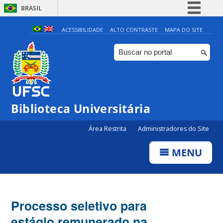
BRASIL
Simplifique!
ACESSIBILIDADE
ALTO CONTRASTE
MAPA DO SITE
Comunica BR
Participe
Acesso à informação
Legislação
Biblioteca Universitária
Canais
Área Restrita
Administradores do Site
MENU
Processo seletivo para
estágio remunerado na