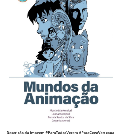
Descrição da imagem #ParaTodosVerem #ParaCegoVer: capa