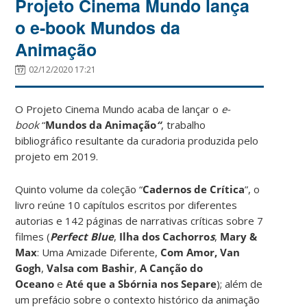
Projeto Cinema Mundo lança
o e-book Mundos da
Animação
02/12/2020 17:21
O Projeto Cinema Mundo acaba de lançar o
e-
book
“
Mundos da Animação
“
, trabalho
bibliográfico resultante da curadoria produzida pelo
projeto em 2019.
Quinto volume da coleção “
Cadernos de Crítica
”, o
livro reúne 10 capítulos escritos por diferentes
autorias e 142 páginas de narrativas c
ríticas sobre 7
filmes (
Perfect Blue
,
Ilha dos Cachorro
s
,
Mary &
Max
: Uma Amizade Diferente,
Com Amor, Van
Gogh
,
Valsa com Bashir
,
A Canção do
Oceano
e
Até que a Sbórnia nos Separe
); além de
um prefácio sobre o contexto histórico da animação