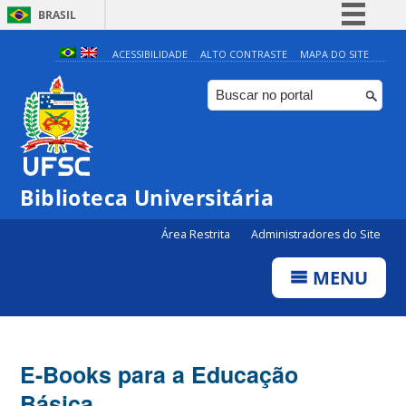
BRASIL
Simplifique!
ACESSIBILIDADE
ALTO CONTRASTE
MAPA DO SITE
Comunica BR
Participe
Acesso à informação
Legislação
Biblioteca Universitária
Canais
Área Restrita
Administradores do Site
MENU
E-Books para a Educação
Básica