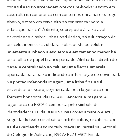
cor azul escuro antecedem o textos “e-books” escrito em
caixa alta na cor branca com contornos em amarelo. Logo
abaixo, o texto em caixa alta na cor branca “para a
educação básica”. À direita, sobreposto à faixa azul
esverdeado e sobre linhas onduladas, há a ilustração de
um celular em cor azul clara, sobreposto ao celular
levemente alinhado à esquerda e em tamanho menor há
uma folha de papel branco pautado. Alinhado à direita do
papel e centralizado ao celular, uma flecha amarela
apontada para baixo indicando a informação de download.
Na porção inferior da imagem, uma linha fina azul
esverdeado escuro, segmentada pela logomarca em
formato horizontal da BSCA/BU encerra a imagem. A
logomarca da BSCA é composta pelo símbolo de
identidade visual da BU/UFSC nas cores amarelo e azul,
seguida do texto distribuído em três linhas, escrito na cor
azul esverdeado escuro “Biblioteca Universitária, Setorial
do Colégio de Aplicação, BSCA/ BU/ UFSC”. Fim da