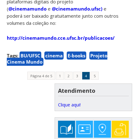
plataformas digitais do projeto
(
@cinemamundo
e
@cinemamundo.ufsc)
e
poderá ser baixado gratuitamente junto com outros
volumes da coleção no:
http://cinemamundo.cce.ufsc.br/publicacoes/
Tags:
BU/UFSC
cinema
E-books
Projeto
Cinema Mundo
Página 4 de 5
1
2
3
4
5
Atendimento
Clique aqui!