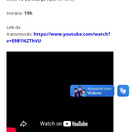
Horário:
19h
Link da
transmissão:
https://www.youtube.com/watch?
v=E9B1l6ZThVU