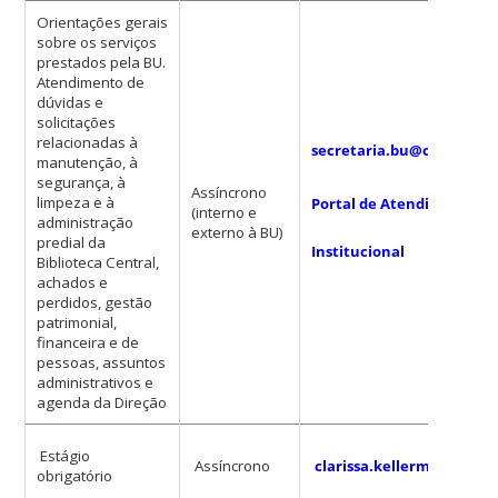
Orientações gerais
sobre os serviços
prestados pela BU.
Atendimento de
dúvidas e
solicitações
relacionadas à
secretaria.bu@contato.uf
manutenção, à
segurança, à
Assíncrono
limpeza e à
Portal de Atendimento
(interno e
administração
externo à BU)
predial da
Institucional
Biblioteca Central,
achados e
perdidos, gestão
patrimonial,
financeira e de
pessoas, assuntos
administrativos e
agenda da Direção
Estágio
Assíncrono
clarissa.kellermann@ufs
obrigatório