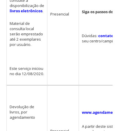
consulte a
disponibilização de
livros eletrônicos
.
Siga os passos do
tutorial
.
Presencial
Material de
consulta local
serão emprestado
Dúvidas:
contate a bibliot
até 2 exemplares
seu centro/campi
por usuário.
Este serviço iniciou
no dia 12/08/2020.
Devolução de
livros, por
www.agendamento.bu.uf
agendamento
A partir deste sistema real