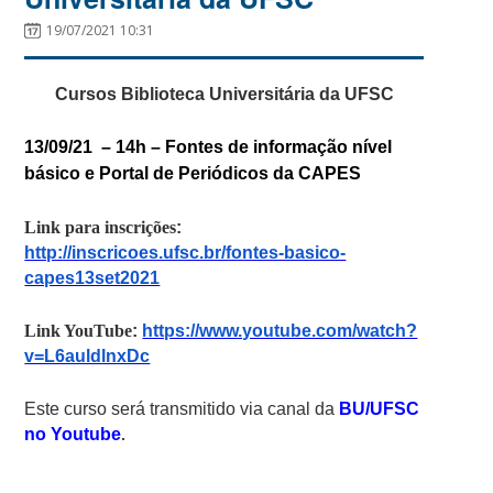
19/07/2021 10:31
Cursos Biblioteca Universitária da UFSC
13/09/21 – 14h –
Fontes de informação nível
básico e Portal de Periódicos da CAPES
Link para inscrições
:
http://inscricoes.ufsc.br/fontes-basico-
capes13set2021
Link YouTube
:
https://www.youtube.com/watch?
v=L6auldlnxDc
Este curso será transmitido via canal da
BU/UFSC
no Youtube
.