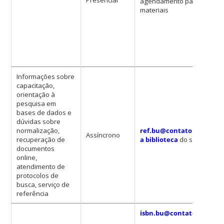
Presencial
agendamento para devolu
materiais
Informações sobre
capacitação,
orientação à
pesquisa em
bases de dados e
dúvidas sobre
normalização,
ref.bu@contato.ufsc.br
o
Assíncrono
recuperação de
a biblioteca
do seu centro
documentos
online,
atendimento de
protocolos de
busca, serviço de
referência
isbn.bu@contato.ufsc.br