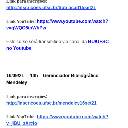
Link para inscrições
:
http://inscricoes.ufsc.br/trab-acad15set21
Link YouTube
:
https://www.youtube.com/watch?
v=qWQC6toWhPw
Este curso será transmitido via canal da
BU/UFSC
no Youtube
.
16/09/21 – 14h –
Gerenciador Bibliográfico
Mendeley
Link para inscrições
:
http://inscricoes.ufsc.br/mendeley16set21
Link YouTube
:
https://www.youtube.com/watch?
v=jiBU_zXrt4o