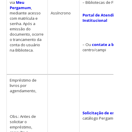
via
Meu
– Bibliotecas de Florianópol
Pergamum
,
mediante acesso
Assíncrono
Portal de Atendimento
com matrícula e
Institucional
senha. Após a
emissão do
documento, ocorre
o trancamento da
– Ou
contate a biblioteca
conta do usuário
centro/campi
na Biblioteca.
Empréstimo de
livros por
agendamento,
Solicitação de empréstim
Obs.: Antes de
catálogo Pergamum
solicitar o
empréstimo,