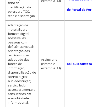
externo à BU)
ficha de
identificação da
do Portal de Periódicos U
obra para TCC,
tese e dissertação
Adaptação de
material para
formato digital
acessível às
pessoas com
deficiência visual;
orientação aos
usuários no uso
adequado das
Assíncrono
fontes de
(interno e
aai.bu@contato.ufsc.br
informação;
externo à BU)
disponibilização de
acervo digital;
audiodescrição;
serviço ledor;
assessoramento e
consultorias em
acessibilidade
informacional.