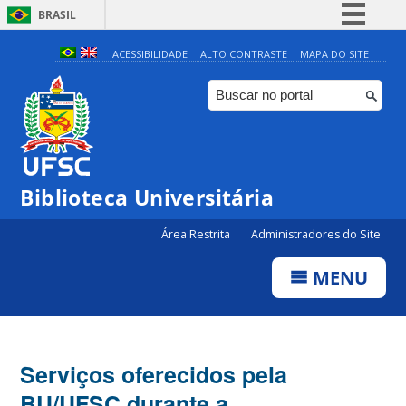
BRASIL
Simplifique!
ACESSIBILIDADE
ALTO CONTRASTE
MAPA DO SITE
Comunica BR
Participe
Acesso à informação
Legislação
Biblioteca Universitária
Canais
Área Restrita
Administradores do Site
MENU
Serviços oferecidos pela
BU/UFSC durante a