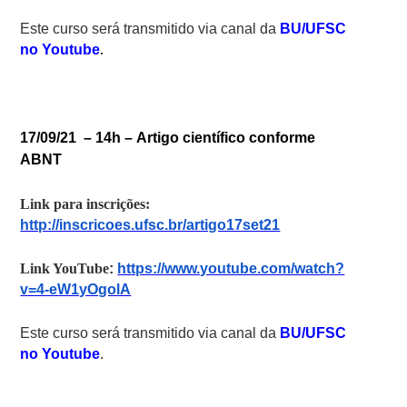
Este curso será transmitido via canal da
BU/UFSC
no Youtube
.
17/09/21 – 14h –
Artigo científico conforme
ABNT
Link para inscrições:
http://inscricoes.ufsc.br/artigo17set21
Link YouTube
:
https://www.youtube.com/watch?
v=4-eW1yOgolA
Este curso será transmitido via canal da
BU/UFSC
no Youtube
.