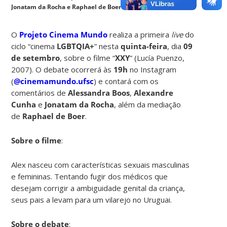
Jonatam da Rocha e Raphael de Boer”.
O
Projeto Cinema Mundo
realiza a primeira
live
do
ciclo “cinema
LGBTQIA+
” nesta
quinta-feira
, dia
09
de setembro
, sobre o filme “
XXY
” (Lucía Puenzo,
2007). O debate ocorrerá às
19h
no Instagram
(
@cinemamundo.ufsc
) e contará com os
comentários de
Alessandra Boos
,
Alexandre
Cunha
e
Jonatam da Rocha
, além da mediação
de
Raphael de Boer
.
Sobre o filme
:
Alex nasceu com características sexuais masculinas
e femininas. Tentando fugir dos médicos que
desejam corrigir a ambiguidade genital da criança,
seus pais a levam para um vilarejo no Uruguai.
Sobre o debate
: