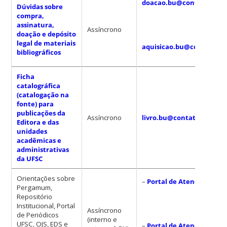
doacao.bu@contato.ufsc.
Dúvidas sobre
compra,
assinatura,
Assíncrono
doação e depósito
legal de materiais
aquisicao.bu@contato.uf
bibliográficos
Ficha
catalográfica
(catalogação na
fonte) para
publicações da
Assíncrono
livro.bu@contato.ufsc.br
Editora e das
unidades
acadêmicas e
administrativas
da UFSC
Orientações sobre
–
Portal de Atendimento 
Pergamum,
Repositório
Institucional, Portal
Assíncrono
de Periódicos
(interno e
UFSC, OJS, EDS e
–
Portal de Atendimento