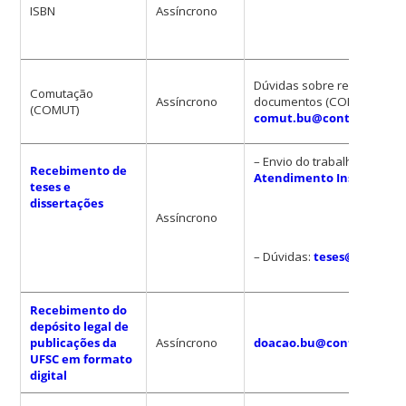
ISBN
Assíncrono
Dúvidas sobre recuperaçã
Comutação
Assíncrono
documentos (COMUT):
(COMUT)
comut.bu@contato.ufsc.
– Envio do trabalho:
Portal
Recebimento de
Atendimento Institucion
teses e
dissertações
Assíncrono
– Dúvidas:
teses@contato.
Recebimento do
depósito legal de
publicações da
Assíncrono
doacao.bu@contato.ufsc.
UFSC em formato
digital