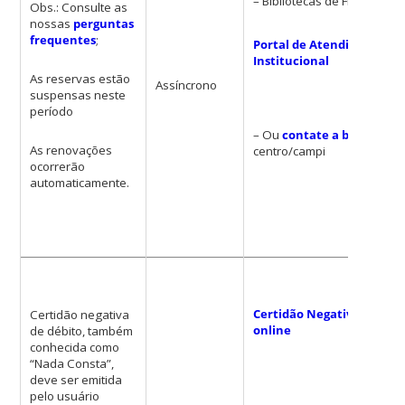
– Bibliotecas de Florianópol
Obs.: Consulte as
nossas
perguntas
frequentes
;
Portal de Atendimento
Institucional
As reservas estão
Assíncrono
suspensas neste
período
– Ou
contate a biblioteca
As renovações
centro/campi
ocorrerão
automaticamente.
Certidão Negativa de Déb
Certidão negativa
online
de débito, também
conhecida como
“Nada Consta”,
deve ser emitida
pelo usuário