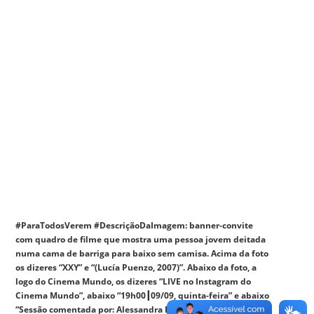
#ParaTodosVerem #DescriçãoDaImagem: banner-convite
com quadro de filme que mostra uma pessoa jovem deitada
numa cama de barriga para baixo sem camisa. Acima da foto
os dizeres “XXY” e “(Lucía Puenzo, 2007)”. Abaixo da foto, a
logo do Cinema Mundo, os dizeres “LIVE no Instagram do
Cinema Mundo”, abaixo “19h00┃09/09, quinta-feira” e abaixo
“Sessão comentada por: Alessandra Boos, Alexandre Cunha,