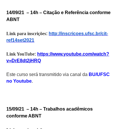
14/09/21 – 14h –
Citação e Referência conforme
ABNT
Link para inscrições
:
http://inscricoes.ufsc.br/cit-
ref14set2021
Link YouTube
:
https://www.youtube.com/watch?
v=DrE8dt2jHRQ
Este curso será transmitido via canal da
BU/UFSC
no Youtube
.
15/09/21 – 14h – Trabalhos acadêmicos
conforme ABNT